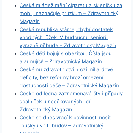
Česká mládež mění cigaretu a skleničku za
mobil, naznačuje průzkum – Zdravotnický
Magazín
Česká republika stárne, chybí dostatek
vhodných lůžek. V budoucnu seniorů
výrazně přibude – Zdravotnický Magazín
České děti bojují s obezitou. Čísla jsou
alarmující! – Zdravotnický Magazín
Českému zdravotnictví hrozí miliardové
deficity, bez reformy hrozí omezení
dostupnosti péče – Zdravotnický Magazín
Česko od ledna zaznamenává čtyři případy
spalniček u neočkovaných lidí –
Zdravotnický Magazín
Česko se dnes vrací k povinnosti nosit
roušky uvnitř budov – Zdravotnický