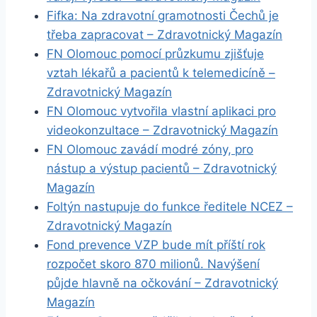
Fifka: Na zdravotní gramotnosti Čechů je
třeba zapracovat – Zdravotnický Magazín
FN Olomouc pomocí průzkumu zjišťuje
vztah lékařů a pacientů k telemedicíně –
Zdravotnický Magazín
FN Olomouc vytvořila vlastní aplikaci pro
videokonzultace – Zdravotnický Magazín
FN Olomouc zavádí modré zóny, pro
nástup a výstup pacientů – Zdravotnický
Magazín
Foltýn nastupuje do funkce ředitele NCEZ –
Zdravotnický Magazín
Fond prevence VZP bude mít příští rok
rozpočet skoro 870 milionů. Navýšení
půjde hlavně na očkování – Zdravotnický
Magazín