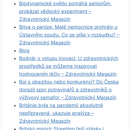
Biodynamické světlo pomáhá seniorům,
prokázal vědecký experiment –
Zdravotnický Magazín
Bitva o peníze: Malé nemocnice prohrály u
Ústavního soudu. Co se píše v rozsudku? –
Zdravotnický Magazín
Blog
Bodnár o vstupu inovací: U zdravotnických
prostředků se můžeme inspirovat
hodnocením léčiv – Zdravotnický Magazín
Boj s obezitou nebo konkurencí? Do Česka
dorazil spor potravinářů a zdravotníků o
výživový semafor – Zdravotnický Magazín
Británie byla na pandemii absolutně
nepřipravená, ukazuje analýza –
Zdravotnický Magazín
Britský ministr Streeting řeší stávky i