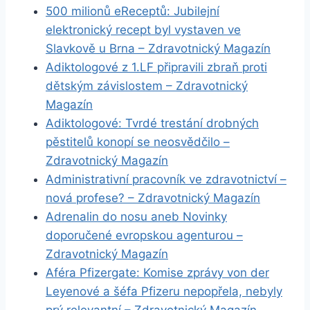
500 milionů eReceptů: Jubilejní
elektronický recept byl vystaven ve
Slavkově u Brna – Zdravotnický Magazín
Adiktologové z 1.LF připravili zbraň proti
dětským závislostem – Zdravotnický
Magazín
Adiktologové: Tvrdé trestání drobných
pěstitelů konopí se neosvědčilo –
Zdravotnický Magazín
Administrativní pracovník ve zdravotnictví –
nová profese? – Zdravotnický Magazín
Adrenalin do nosu aneb Novinky
doporučené evropskou agenturou –
Zdravotnický Magazín
Aféra Pfizergate: Komise zprávy von der
Leyenové a šéfa Pfizeru nepopřela, nebyly