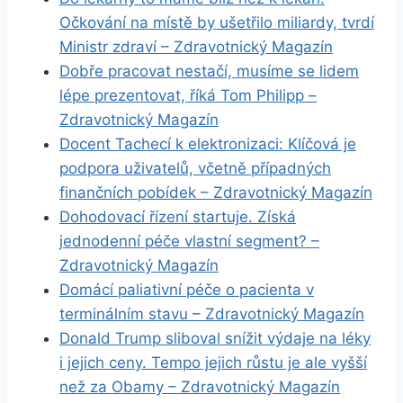
Očkování na místě by ušetřilo miliardy, tvrdí
Ministr zdraví – Zdravotnický Magazín
Dobře pracovat nestačí, musíme se lidem
lépe prezentovat, říká Tom Philipp –
Zdravotnický Magazín
Docent Tachecí k elektronizaci: Klíčová je
podpora uživatelů, včetně případných
finančních pobídek – Zdravotnický Magazín
Dohodovací řízení startuje. Získá
jednodenní péče vlastní segment? –
Zdravotnický Magazín
Domácí paliativní péče o pacienta v
terminálním stavu – Zdravotnický Magazín
Donald Trump sliboval snížit výdaje na léky
i jejich ceny. Tempo jejich růstu je ale vyšší
než za Obamy – Zdravotnický Magazín