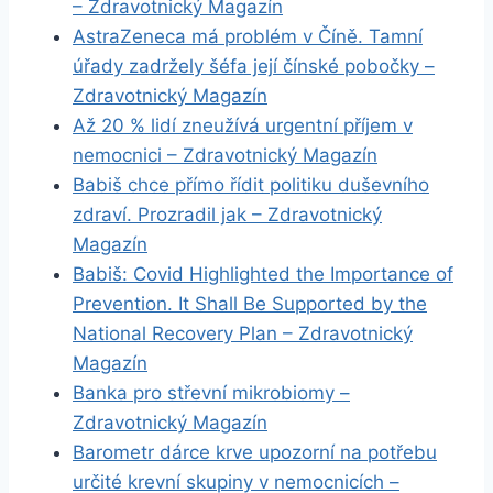
– Zdravotnický Magazín
AstraZeneca má problém v Číně. Tamní
úřady zadržely šéfa její čínské pobočky –
Zdravotnický Magazín
Až 20 % lidí zneužívá urgentní příjem v
nemocnici – Zdravotnický Magazín
Babiš chce přímo řídit politiku duševního
zdraví. Prozradil jak – Zdravotnický
Magazín
Babiš: Covid Highlighted the Importance of
Prevention. It Shall Be Supported by the
National Recovery Plan – Zdravotnický
Magazín
Banka pro střevní mikrobiomy –
Zdravotnický Magazín
Barometr dárce krve upozorní na potřebu
určité krevní skupiny v nemocnicích –