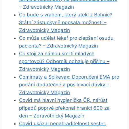
– Zdravotnický Magazín
Co bude s vrahem, který utekl z Bohnic?
Státní zástupkyně popsala možnosti –
Zdravotnický Magazín
Co může udělat lékař pro zlepšení osudu
pacienta? – Zdravotnický Magazín
Co stojí za náhlou smrtí mladých
sportovců? Odborník odhaluje příčinu –
Zdravotnický Magazín
Comirnaty a Spikevax: Doporučení EMA pro
podání dodatečné a posilovací dávky –
Zdravotnický Magazín
Covid má hlavní hygienička ČR, nárůst
případů poprvé překonal hranici 600 za
den – Zdravotnický Magazín
Covid ukázal nenahraditelnost sester.