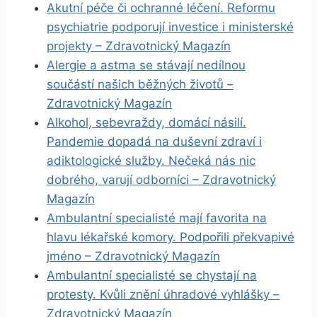
Akutní péče či ochranné léčení. Reformu
psychiatrie podporují investice i ministerské
projekty – Zdravotnický Magazín
Alergie a astma se stávají nedílnou
součástí našich běžných životů –
Zdravotnický Magazín
Alkohol, sebevraždy, domácí násilí.
Pandemie dopadá na duševní zdraví i
adiktologické služby. Nečeká nás nic
dobrého, varují odborníci – Zdravotnický
Magazín
Ambulantní specialisté mají favorita na
hlavu lékařské komory. Podpořili překvapivé
jméno – Zdravotnický Magazín
Ambulantní specialisté se chystají na
protesty. Kvůli znění úhradové vyhlášky –
Zdravotnický Magazín