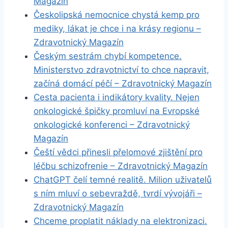
Magazín
Českolipská nemocnice chystá kemp pro
mediky, lákat je chce i na krásy regionu –
Zdravotnický Magazín
Českým sestrám chybí kompetence.
Ministerstvo zdravotnictví to chce napravit,
začíná domácí péčí – Zdravotnický Magazín
Cesta pacienta i indikátory kvality. Nejen
onkologické špičky promluví na Evropské
onkologické konferenci – Zdravotnický
Magazín
Čeští vědci přinesli přelomové zjištění pro
léčbu schizofrenie – Zdravotnický Magazín
ChatGPT čelí temné realitě. Milion uživatelů
s ním mluví o sebevraždě, tvrdí vývojáři –
Zdravotnický Magazín
Chceme proplatit náklady na elektronizaci.