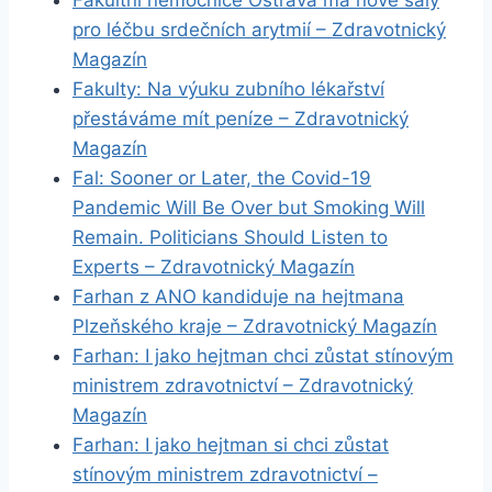
Fakultní nemocnice Ostrava má nové sály
pro léčbu srdečních arytmií – Zdravotnický
Magazín
Fakulty: Na výuku zubního lékařství
přestáváme mít peníze – Zdravotnický
Magazín
Fal: Sooner or Later, the Covid-19
Pandemic Will Be Over but Smoking Will
Remain. Politicians Should Listen to
Experts – Zdravotnický Magazín
Farhan z ANO kandiduje na hejtmana
Plzeňského kraje – Zdravotnický Magazín
Farhan: I jako hejtman chci zůstat stínovým
ministrem zdravotnictví – Zdravotnický
Magazín
Farhan: I jako hejtman si chci zůstat
stínovým ministrem zdravotnictví –