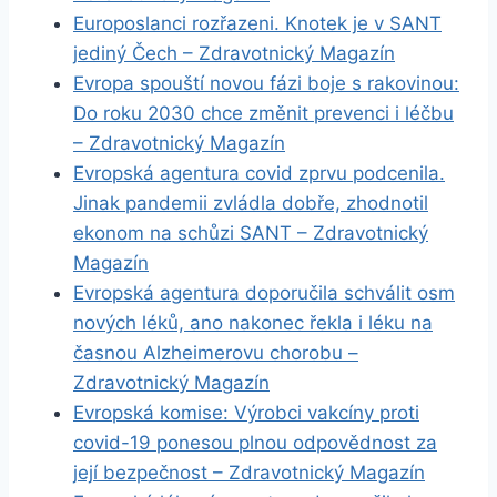
Europoslanci rozřazeni. Knotek je v SANT
jediný Čech – Zdravotnický Magazín
Evropa spouští novou fázi boje s rakovinou:
Do roku 2030 chce změnit prevenci i léčbu
– Zdravotnický Magazín
Evropská agentura covid zprvu podcenila.
Jinak pandemii zvládla dobře, zhodnotil
ekonom na schůzi SANT – Zdravotnický
Magazín
Evropská agentura doporučila schválit osm
nových léků, ano nakonec řekla i léku na
časnou Alzheimerovu chorobu –
Zdravotnický Magazín
Evropská komise: Výrobci vakcíny proti
covid-19 ponesou plnou odpovědnost za
její bezpečnost – Zdravotnický Magazín