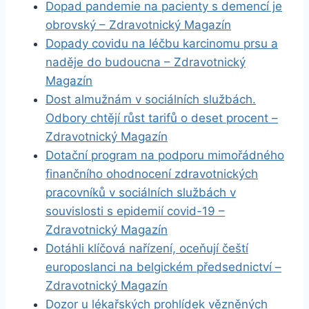
Dopad pandemie na pacienty s demencí je
obrovský – Zdravotnický Magazín
Dopady covidu na léčbu karcinomu prsu a
naděje do budoucna – Zdravotnický
Magazín
Dost almužnám v sociálních službách.
Odbory chtějí růst tarifů o deset procent –
Zdravotnický Magazín
Dotační program na podporu mimořádného
finančního ohodnocení zdravotnických
pracovníků v sociálních službách v
souvislosti s epidemií covid-19 –
Zdravotnický Magazín
Dotáhli klíčová nařízení, oceňují čeští
europoslanci na belgickém předsednictví –
Zdravotnický Magazín
Dozor u lékařských prohlídek vězněných