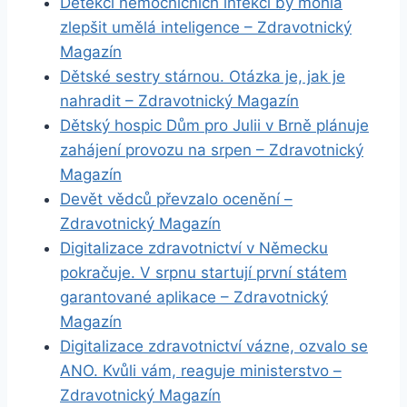
Detekci nemocničních infekcí by mohla
zlepšit umělá inteligence – Zdravotnický
Magazín
Dětské sestry stárnou. Otázka je, jak je
nahradit – Zdravotnický Magazín
Dětský hospic Dům pro Julii v Brně plánuje
zahájení provozu na srpen – Zdravotnický
Magazín
Devět vědců převzalo ocenění –
Zdravotnický Magazín
Digitalizace zdravotnictví v Německu
pokračuje. V srpnu startují první státem
garantované aplikace – Zdravotnický
Magazín
Digitalizace zdravotnictví vázne, ozvalo se
ANO. Kvůli vám, reaguje ministerstvo –
Zdravotnický Magazín