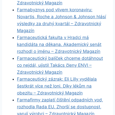
Zdravotnický Magazín
Farmabyznys pod vlivem koronaviru:
Novartis, Roche a Johnson & Johnson hlásí
výsledky za druhý kvartál – Zdravotnický
Magazín
Farmaceutická fakulta v Hradci má
kandidáta na děkana. Akademický senát
rozhodl o jménu – Zdravotnický Magazín
Farmaceutický balíček chceme dotáhnout
co nejdál, ujistil Takács členy ENVI –
Zdravotnický Magazín
Farmaceutický zázrak: Eli Lilly vydělala
šestkrát více než loni. Díky lékům na
obezitu – Zdravotnický Magazín
Farmafirmy zaplatí čištění odpadních vod,
rozhodla Rada EU. Zhorší se dostupnost,
varují výrobci – Zdravotnický Magazín