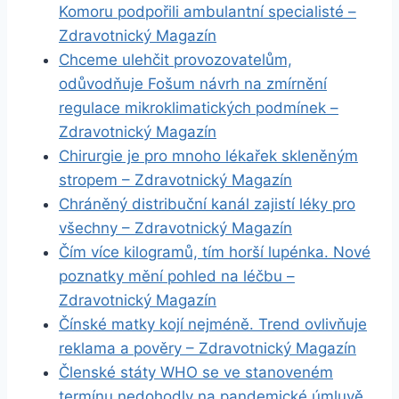
Komoru podpořili ambulantní specialisté –
Zdravotnický Magazín
Chceme ulehčit provozovatelům,
odůvodňuje Fošum návrh na zmírnění
regulace mikroklimatických podmínek –
Zdravotnický Magazín
Chirurgie je pro mnoho lékařek skleněným
stropem – Zdravotnický Magazín
Chráněný distribuční kanál zajistí léky pro
všechny – Zdravotnický Magazín
Čím více kilogramů, tím horší lupénka. Nové
poznatky mění pohled na léčbu –
Zdravotnický Magazín
Čínské matky kojí nejméně. Trend ovlivňuje
reklama a pověry – Zdravotnický Magazín
Členské státy WHO se ve stanoveném
termínu nedohodly na pandemické úmluvě