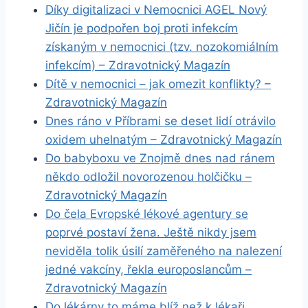
Díky digitalizaci v Nemocnici AGEL Nový
Jičín je podpořen boj proti infekcím
získaným v nemocnici (tzv. nozokomiálním
infekcím) – Zdravotnický Magazín
Dítě v nemocnici – jak omezit konflikty? –
Zdravotnický Magazín
Dnes ráno v Příbrami se deset lidí otrávilo
oxidem uhelnatým – Zdravotnický Magazín
Do babyboxu ve Znojmě dnes nad ránem
někdo odložil novorozenou holčičku –
Zdravotnický Magazín
Do čela Evropské lékové agentury se
poprvé postaví žena. Ještě nikdy jsem
neviděla tolik úsilí zaměřeného na nalezení
jedné vakcíny, řekla europoslancům –
Zdravotnický Magazín
Do lékárny to máme blíž než k lékaři.