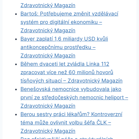
Zdravotnický Magazín
Bartoš: Potřebujeme změnit vzdělávací
systém pro digitální ekonomiku –
Zdravotnický Magazín
Bayer zaplatí 1,6 miliardy USD kvůli
antikoncepčnímu prostředku –
Zdravotnický Magazín
Během dvaceti let zvládla Linka 112
zpracovat více než 60 milionů hovorů
tísňových situací – Zdravotnický Magazín
Benešovská nemocnice vybudovala jako
první ze středočeských nemocnic heliport –
Zdravotnický Magazín
Berou sestry práci lékařům? Kontroverzní
téma může ovlivnit volbu šéfa ČLK –
Zdravotnický Magazín