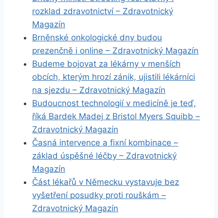
rozklad zdravotnictví – Zdravotnický
Magazín
Brněnské onkologické dny budou
prezenčně i online – Zdravotnický Magazín
Budeme bojovat za lékárny v menších
obcích, kterým hrozí zánik, ujistili lékárníci
na sjezdu – Zdravotnický Magazín
Budoucnost technologií v medicíně je teď,
říká Bardek Madej z Bristol Myers Squibb –
Zdravotnický Magazín
Časná intervence a fixní kombinace –
základ úspěšné léčby – Zdravotnický
Magazín
Část lékařů v Německu vystavuje bez
vyšetření posudky proti rouškám –
Zdravotnický Magazín