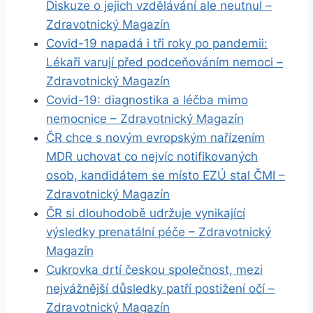
Diskuze o jejich vzdělávání ale neutnul –
Zdravotnický Magazín
Covid-19 napadá i tři roky po pandemii:
Lékaři varují před podceňováním nemoci –
Zdravotnický Magazín
Covid-19: diagnostika a léčba mimo
nemocnice – Zdravotnický Magazín
ČR chce s novým evropským nařízením
MDR uchovat co nejvíc notifikovaných
osob, kandidátem se místo EZÚ stal ČMI –
Zdravotnický Magazín
ČR si dlouhodobě udržuje vynikající
výsledky prenatální péče – Zdravotnický
Magazín
Cukrovka drtí českou společnost, mezi
nejvážnější důsledky patří postižení očí –
Zdravotnický Magazín