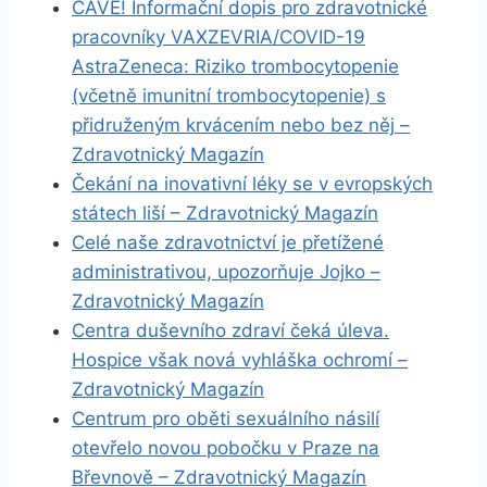
CAVE! Informační dopis pro zdravotnické
pracovníky VAXZEVRIA/COVID-19
AstraZeneca: Riziko trombocytopenie
(včetně imunitní trombocytopenie) s
přidruženým krvácením nebo bez něj –
Zdravotnický Magazín
Čekání na inovativní léky se v evropských
státech liší – Zdravotnický Magazín
Celé naše zdravotnictví je přetížené
administrativou, upozorňuje Jojko –
Zdravotnický Magazín
Centra duševního zdraví čeká úleva.
Hospice však nová vyhláška ochromí –
Zdravotnický Magazín
Centrum pro oběti sexuálního násilí
otevřelo novou pobočku v Praze na
Břevnově – Zdravotnický Magazín