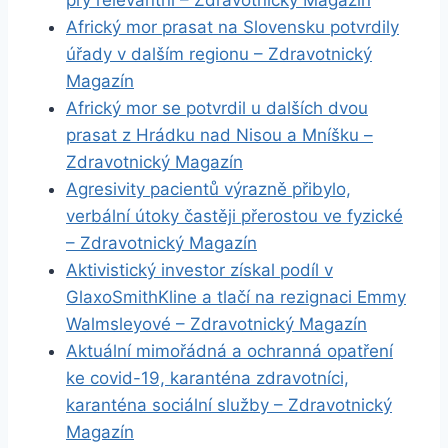
prý relevantní – Zdravotnický Magazín
Africký mor prasat na Slovensku potvrdily
úřady v dalším regionu – Zdravotnický
Magazín
Africký mor se potvrdil u dalších dvou
prasat z Hrádku nad Nisou a Mníšku –
Zdravotnický Magazín
Agresivity pacientů výrazně přibylo,
verbální útoky častěji přerostou ve fyzické
– Zdravotnický Magazín
Aktivistický investor získal podíl v
GlaxoSmithKline a tlačí na rezignaci Emmy
Walmsleyové – Zdravotnický Magazín
Aktuální mimořádná a ochranná opatření
ke covid-19, karanténa zdravotníci,
karanténa sociální služby – Zdravotnický
Magazín