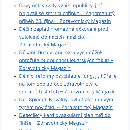
Davy oslavovaly vznik republiky, jiní
bojovali se smrtící chřipkou. Zapomenutý
příběh 28. října – Zdravotnický Magazín
Děčín zaplatí hromadné očkování proti
vzteklině domácích mazlíčků –
Zdravotnický Magazín
Děkani: Rozevírání mzdových nůžek
ohrožuje budoucnost lékařských fakult –
Zdravotnický Magazín
Dělníci reformy psychiatrie fungují, hůře je
na tom spolupráce zdravotnictví a
sociálních služeb – Zdravotnický Magazín
Der Spiegel: Navalnyj byl otráven novým
typem novičoku – Zdravotnický Magazín
Desetiletý kardiovaskulární plán míří do
finiše – Zdravotnický Magazín