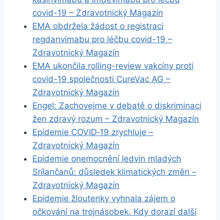
covid-19 – Zdravotnický Magazín
EMA obdržela žádost o registraci
regdanvimabu pro léčbu covid-19 –
Zdravotnický Magazín
EMA ukončila rolling-review vakcíny proti
covid-19 společnosti CureVac AG –
Zdravotnický Magazín
Engel: Zachovejme v debatě o diskriminaci
žen zdravý rozum – Zdravotnický Magazín
Epidemie COVID‑19 zrychluje –
Zdravotnický Magazín
Epidemie onemocnění ledvin mladých
Srílančanů: důsledek klimatických změn –
Zdravotnický Magazín
Epidemie žloutenky vyhnala zájem o
očkování na trojnásobek. Kdy dorazí další