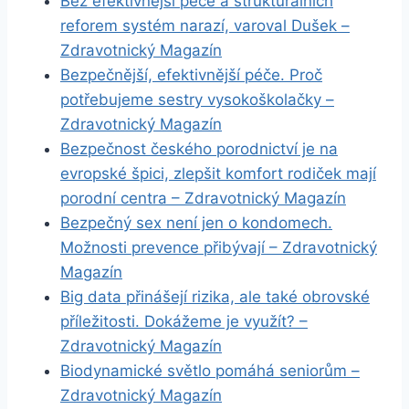
Bez efektivnější péče a strukturálních
reforem systém narazí, varoval Dušek –
Zdravotnický Magazín
Bezpečnější, efektivnější péče. Proč
potřebujeme sestry vysokoškolačky –
Zdravotnický Magazín
Bezpečnost českého porodnictví je na
evropské špici, zlepšit komfort rodiček mají
porodní centra – Zdravotnický Magazín
Bezpečný sex není jen o kondomech.
Možnosti prevence přibývají – Zdravotnický
Magazín
Big data přinášejí rizika, ale také obrovské
příležitosti. Dokážeme je využít? –
Zdravotnický Magazín
Biodynamické světlo pomáhá seniorům –
Zdravotnický Magazín