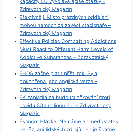
kapacity EU vyvolává spíše otázky –
Zdravotnický Magazín
Efektivněji. Místo prázdných oddělení
mohou nemocnice zavést stacionáře –
Zdravotnický Magazín
Effective Policies Combatting Addictions
Must React to Different Harm Levels of
Addictive Substances – Zdravotnický
Magazín
EHDS začne platit příští rok. Byla
dokončena jeho anglická verze –
Zdravotnický Magazín
EK zaplatila za budoucí očkování proti
covidu 336 milionů eur – Zdravotnický
Magazín
Ekonom Hlávka: Nemáme ani nedostatek
peněz, ani lidských zdrojů, jen je špatně