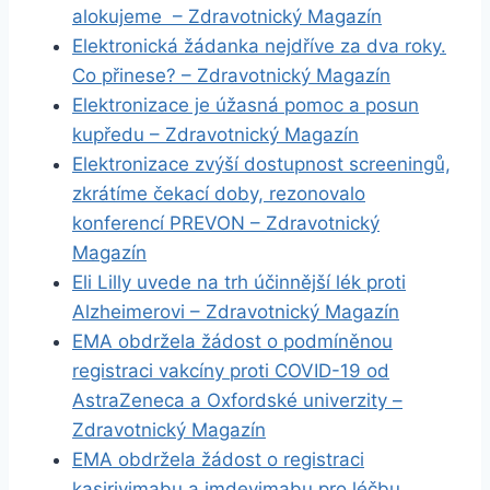
alokujeme – Zdravotnický Magazín
Elektronická žádanka nejdříve za dva roky.
Co přinese? – Zdravotnický Magazín
Elektronizace je úžasná pomoc a posun
kupředu – Zdravotnický Magazín
Elektronizace zvýší dostupnost screeningů,
zkrátíme čekací doby, rezonovalo
konferencí PREVON – Zdravotnický
Magazín
Eli Lilly uvede na trh účinnější lék proti
Alzheimerovi – Zdravotnický Magazín
EMA obdržela žádost o podmíněnou
registraci vakcíny proti COVID-19 od
AstraZeneca a Oxfordské univerzity –
Zdravotnický Magazín
EMA obdržela žádost o registraci
kasirivimabu a imdevimabu pro léčbu