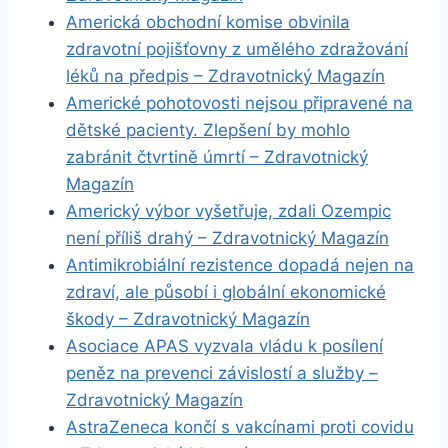
Americká obchodní komise obvinila
zdravotní pojišťovny z umělého zdražování
léků na předpis – Zdravotnický Magazín
Americké pohotovosti nejsou připravené na
dětské pacienty. Zlepšení by mohlo
zabránit čtvrtině úmrtí – Zdravotnický
Magazín
Americký výbor vyšetřuje, zdali Ozempic
není příliš drahý – Zdravotnický Magazín
Antimikrobiální rezistence dopadá nejen na
zdraví, ale působí i globální ekonomické
škody – Zdravotnický Magazín
Asociace APAS vyzvala vládu k posílení
peněz na prevenci závislostí a služby –
Zdravotnický Magazín
AstraZeneca končí s vakcínami proti covidu