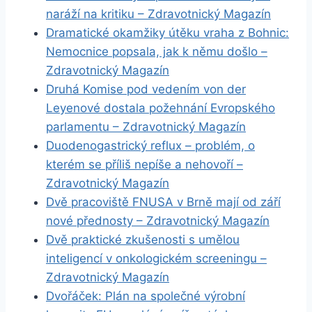
naráží na kritiku – Zdravotnický Magazín
Dramatické okamžiky útěku vraha z Bohnic:
Nemocnice popsala, jak k němu došlo –
Zdravotnický Magazín
Druhá Komise pod vedením von der
Leyenové dostala požehnání Evropského
parlamentu – Zdravotnický Magazín
Duodenogastrický reflux – problém, o
kterém se příliš nepíše a nehovoří –
Zdravotnický Magazín
Dvě pracoviště FNUSA v Brně mají od září
nové přednosty – Zdravotnický Magazín
Dvě praktické zkušenosti s umělou
inteligencí v onkologickém screeningu –
Zdravotnický Magazín
Dvořáček: Plán na společné výrobní