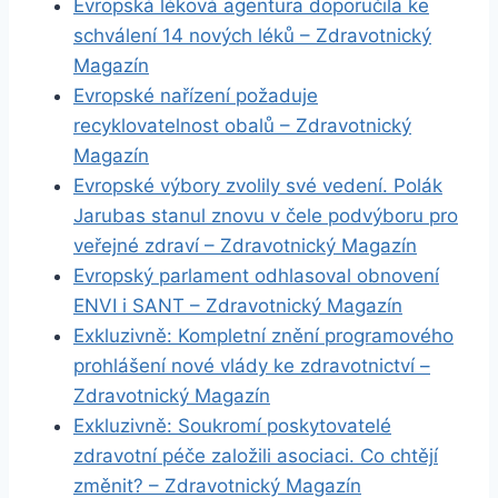
Evropská léková agentura doporučila ke
schválení 14 nových léků – Zdravotnický
Magazín
Evropské nařízení požaduje
recyklovatelnost obalů – Zdravotnický
Magazín
Evropské výbory zvolily své vedení. Polák
Jarubas stanul znovu v čele podvýboru pro
veřejné zdraví – Zdravotnický Magazín
Evropský parlament odhlasoval obnovení
ENVI i SANT – Zdravotnický Magazín
Exkluzivně: Kompletní znění programového
prohlášení nové vlády ke zdravotnictví –
Zdravotnický Magazín
Exkluzivně: Soukromí poskytovatelé
zdravotní péče založili asociaci. Co chtějí
změnit? – Zdravotnický Magazín