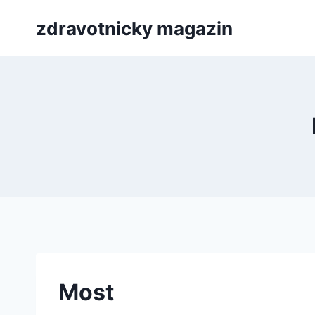
Přeskočit
zdravotnicky magazin
na
obsah
Most