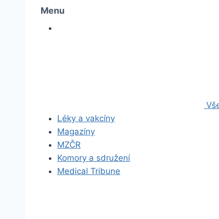
Menu
Vše
Léky a vakcíny
Magazíny
MZČR
Komory a sdružení
Medical Tribune