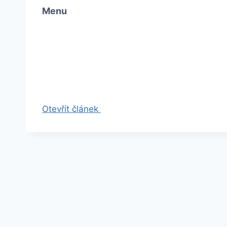
Menu
Otevřít článek