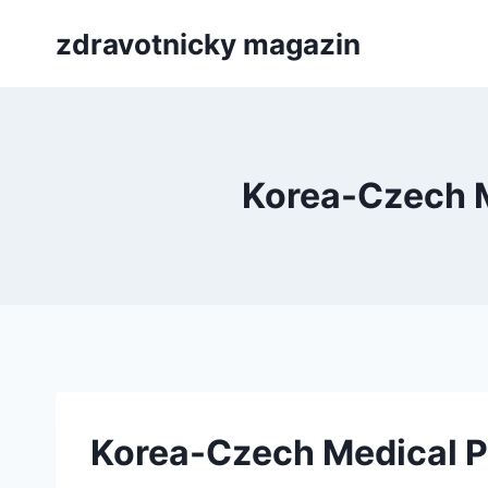
Přeskočit
zdravotnicky magazin
na
obsah
Korea-Czech M
Korea-Czech Medical P