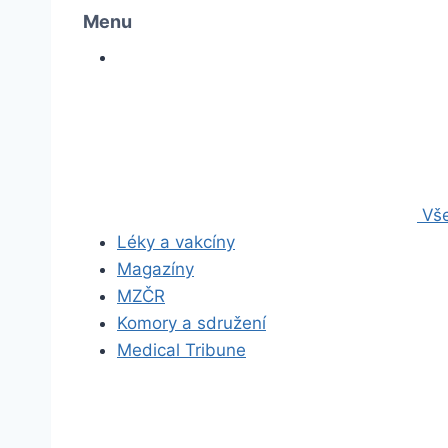
Menu
Vše
Léky a vakcíny
Magazíny
MZČR
Komory a sdružení
Medical Tribune