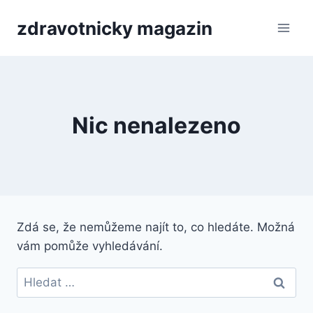
Přeskočit
zdravotnicky magazin
na
obsah
Nic nenalezeno
Zdá se, že nemůžeme najít to, co hledáte. Možná
vám pomůže vyhledávání.
Vyhledávání