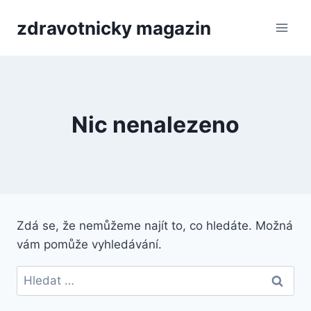
Přeskočit
zdravotnicky magazin
na
obsah
Nic nenalezeno
Zdá se, že nemůžeme najít to, co hledáte. Možná
vám pomůže vyhledávání.
Vyhledávání