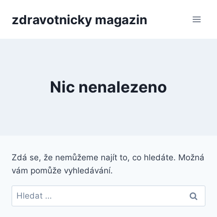
Přeskočit
zdravotnicky magazin
na
obsah
Nic nenalezeno
Zdá se, že nemůžeme najít to, co hledáte. Možná
vám pomůže vyhledávání.
Vyhledávání