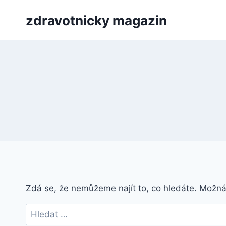
Přeskočit
zdravotnicky magazin
na
obsah
Zdá se, že nemůžeme najít to, co hledáte. Možn
Vyhledávání