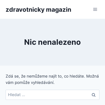
Přeskočit
zdravotnicky magazin
na
obsah
Nic nenalezeno
Zdá se, že nemůžeme najít to, co hledáte. Možná
vám pomůže vyhledávání.
Vyhledávání