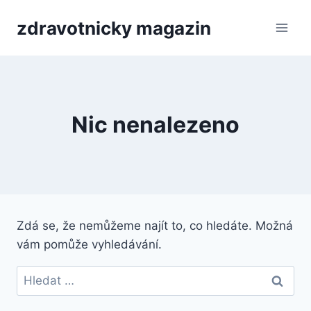
Přeskočit
zdravotnicky magazin
na
obsah
Nic nenalezeno
Zdá se, že nemůžeme najít to, co hledáte. Možná
vám pomůže vyhledávání.
Vyhledávání