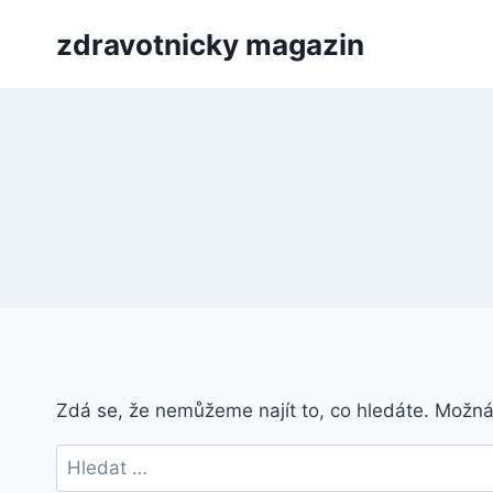
Přeskočit
zdravotnicky magazin
na
obsah
Zdá se, že nemůžeme najít to, co hledáte. Možn
Vyhledávání