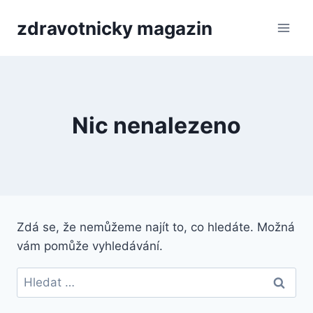
Přeskočit
zdravotnicky magazin
na
obsah
Nic nenalezeno
Zdá se, že nemůžeme najít to, co hledáte. Možná
vám pomůže vyhledávání.
Vyhledávání