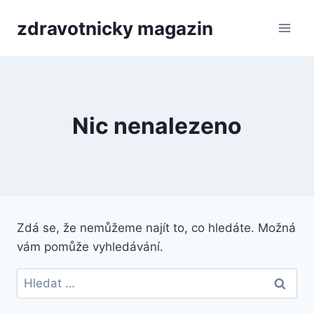
Přeskočit
zdravotnicky magazin
na
obsah
Nic nenalezeno
Zdá se, že nemůžeme najít to, co hledáte. Možná
vám pomůže vyhledávání.
Vyhledávání