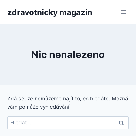
Přeskočit
zdravotnicky magazin
na
obsah
Nic nenalezeno
Zdá se, že nemůžeme najít to, co hledáte. Možná
vám pomůže vyhledávání.
Vyhledávání