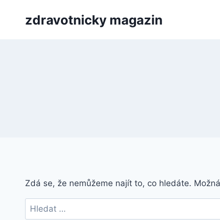
Přeskočit
zdravotnicky magazin
na
obsah
Zdá se, že nemůžeme najít to, co hledáte. Možn
Vyhledávání