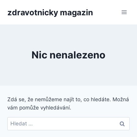
Přeskočit
zdravotnicky magazin
na
obsah
Nic nenalezeno
Zdá se, že nemůžeme najít to, co hledáte. Možná
vám pomůže vyhledávání.
Vyhledávání