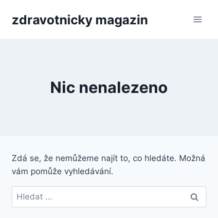
Přeskočit
zdravotnicky magazin
na
obsah
Nic nenalezeno
Zdá se, že nemůžeme najít to, co hledáte. Možná
vám pomůže vyhledávání.
Vyhledávání