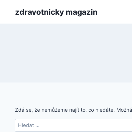
Přeskočit
zdravotnicky magazin
na
obsah
Zdá se, že nemůžeme najít to, co hledáte. Možn
Vyhledávání