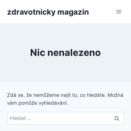
Přeskočit
zdravotnicky magazin
na
obsah
Nic nenalezeno
Zdá se, že nemůžeme najít to, co hledáte. Možná
vám pomůže vyhledávání.
Vyhledávání