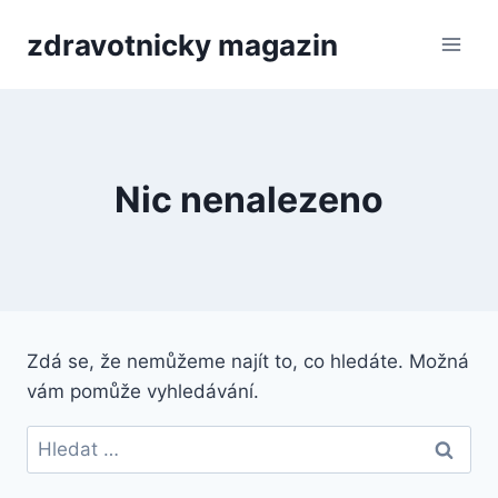
Přeskočit
zdravotnicky magazin
na
obsah
Nic nenalezeno
Zdá se, že nemůžeme najít to, co hledáte. Možná
vám pomůže vyhledávání.
Vyhledávání