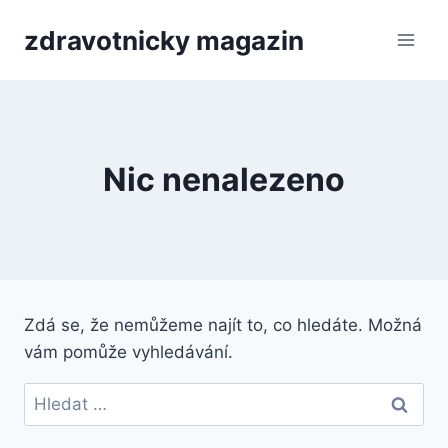
Přeskočit
zdravotnicky magazin
na
obsah
Nic nenalezeno
Zdá se, že nemůžeme najít to, co hledáte. Možná
vám pomůže vyhledávání.
Vyhledávání