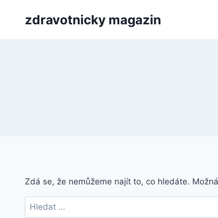
Přeskočit
zdravotnicky magazin
na
obsah
Zdá se, že nemůžeme najít to, co hledáte. Možn
Vyhledávání