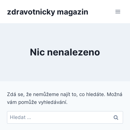
Přeskočit
zdravotnicky magazin
na
obsah
Nic nenalezeno
Zdá se, že nemůžeme najít to, co hledáte. Možná
vám pomůže vyhledávání.
Vyhledávání