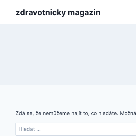
Přeskočit
zdravotnicky magazin
na
obsah
Zdá se, že nemůžeme najít to, co hledáte. Možn
Vyhledávání