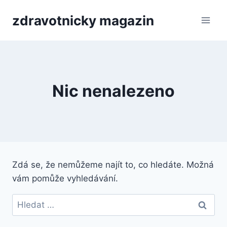
Přeskočit
zdravotnicky magazin
na
obsah
Nic nenalezeno
Zdá se, že nemůžeme najít to, co hledáte. Možná
vám pomůže vyhledávání.
Vyhledávání