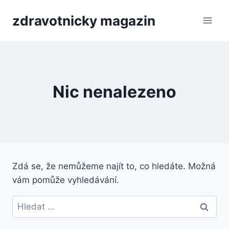
Přeskočit
zdravotnicky magazin
na
obsah
Nic nenalezeno
Zdá se, že nemůžeme najít to, co hledáte. Možná
vám pomůže vyhledávání.
Vyhledávání