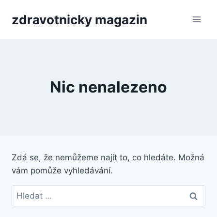
Přeskočit
zdravotnicky magazin
na
obsah
Nic nenalezeno
Zdá se, že nemůžeme najít to, co hledáte. Možná
vám pomůže vyhledávání.
Vyhledávání