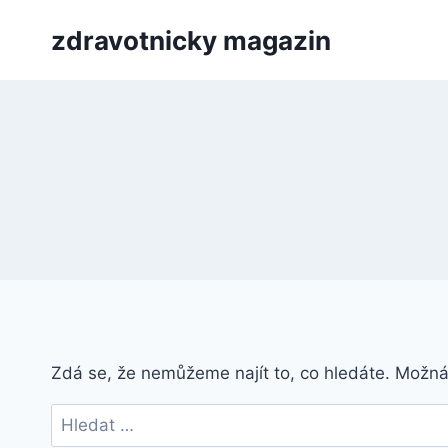
Přeskočit
zdravotnicky magazin
na
obsah
Zdá se, že nemůžeme najít to, co hledáte. Možn
Vyhledávání