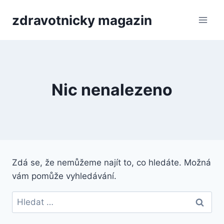
Přeskočit
zdravotnicky magazin
na
obsah
Nic nenalezeno
Zdá se, že nemůžeme najít to, co hledáte. Možná
vám pomůže vyhledávání.
Vyhledávání