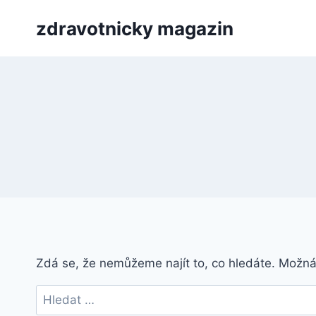
Přeskočit
zdravotnicky magazin
na
obsah
Zdá se, že nemůžeme najít to, co hledáte. Možn
Vyhledávání