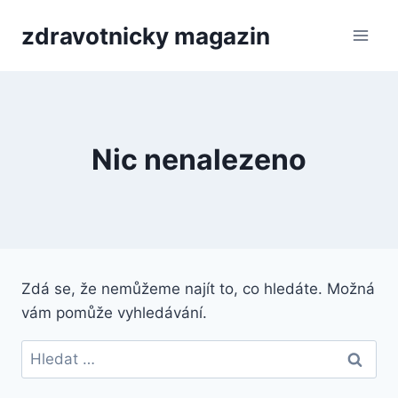
Přeskočit
zdravotnicky magazin
na
obsah
Nic nenalezeno
Zdá se, že nemůžeme najít to, co hledáte. Možná
vám pomůže vyhledávání.
Vyhledávání