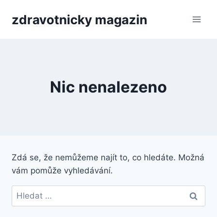
Přeskočit
zdravotnicky magazin
na
obsah
Nic nenalezeno
Zdá se, že nemůžeme najít to, co hledáte. Možná
vám pomůže vyhledávání.
Vyhledávání