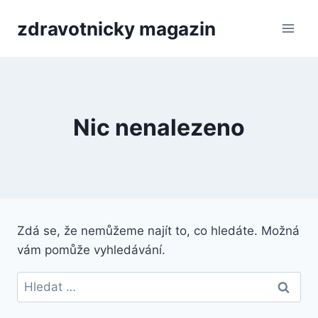
Přeskočit
zdravotnicky magazin
na
obsah
Nic nenalezeno
Zdá se, že nemůžeme najít to, co hledáte. Možná
vám pomůže vyhledávání.
Vyhledávání