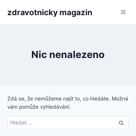
Přeskočit
zdravotnicky magazin
na
obsah
Nic nenalezeno
Zdá se, že nemůžeme najít to, co hledáte. Možná
vám pomůže vyhledávání.
Vyhledávání