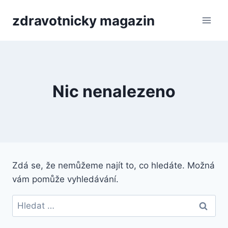
Přeskočit
zdravotnicky magazin
na
obsah
Nic nenalezeno
Zdá se, že nemůžeme najít to, co hledáte. Možná
vám pomůže vyhledávání.
Vyhledávání