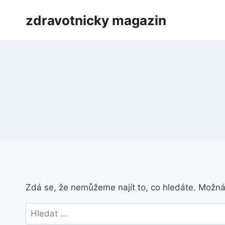
Přeskočit
zdravotnicky magazin
na
obsah
Zdá se, že nemůžeme najít to, co hledáte. Možn
Vyhledávání