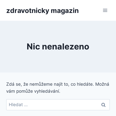
Přeskočit
zdravotnicky magazin
na
obsah
Nic nenalezeno
Zdá se, že nemůžeme najít to, co hledáte. Možná
vám pomůže vyhledávání.
Vyhledávání