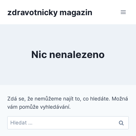
Přeskočit
zdravotnicky magazin
na
obsah
Nic nenalezeno
Zdá se, že nemůžeme najít to, co hledáte. Možná
vám pomůže vyhledávání.
Vyhledávání