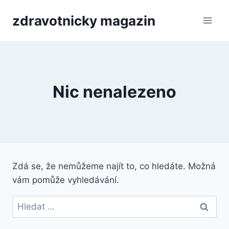
Přeskočit
zdravotnicky magazin
na
obsah
Nic nenalezeno
Zdá se, že nemůžeme najít to, co hledáte. Možná
vám pomůže vyhledávání.
Vyhledávání