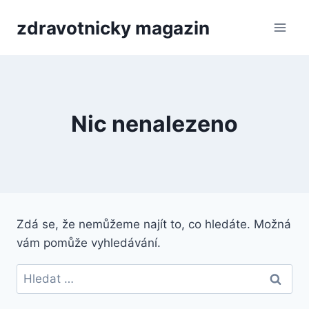
Přeskočit
zdravotnicky magazin
na
obsah
Nic nenalezeno
Zdá se, že nemůžeme najít to, co hledáte. Možná
vám pomůže vyhledávání.
Vyhledávání