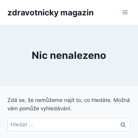
Přeskočit
zdravotnicky magazin
na
obsah
Nic nenalezeno
Zdá se, že nemůžeme najít to, co hledáte. Možná
vám pomůže vyhledávání.
Vyhledávání