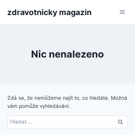
Přeskočit
zdravotnicky magazin
na
obsah
Nic nenalezeno
Zdá se, že nemůžeme najít to, co hledáte. Možná
vám pomůže vyhledávání.
Vyhledávání