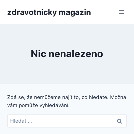
Přeskočit
zdravotnicky magazin
na
obsah
Nic nenalezeno
Zdá se, že nemůžeme najít to, co hledáte. Možná
vám pomůže vyhledávání.
Vyhledávání