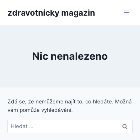
Přeskočit
zdravotnicky magazin
na
obsah
Nic nenalezeno
Zdá se, že nemůžeme najít to, co hledáte. Možná
vám pomůže vyhledávání.
Vyhledávání