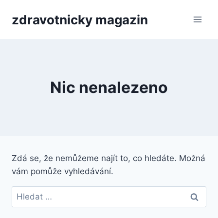
Přeskočit
zdravotnicky magazin
na
obsah
Nic nenalezeno
Zdá se, že nemůžeme najít to, co hledáte. Možná
vám pomůže vyhledávání.
Vyhledávání