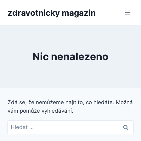
Přeskočit
zdravotnicky magazin
na
obsah
Nic nenalezeno
Zdá se, že nemůžeme najít to, co hledáte. Možná
vám pomůže vyhledávání.
Vyhledávání