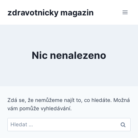
Přeskočit
zdravotnicky magazin
na
obsah
Nic nenalezeno
Zdá se, že nemůžeme najít to, co hledáte. Možná
vám pomůže vyhledávání.
Vyhledávání