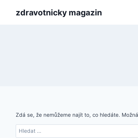
Přeskočit
zdravotnicky magazin
na
obsah
Zdá se, že nemůžeme najít to, co hledáte. Možn
Vyhledávání