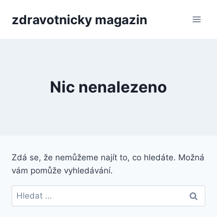
Přeskočit
zdravotnicky magazin
na
obsah
Nic nenalezeno
Zdá se, že nemůžeme najít to, co hledáte. Možná
vám pomůže vyhledávání.
Vyhledávání