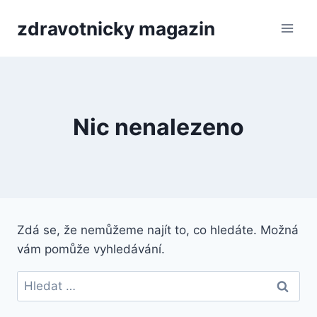
Přeskočit
zdravotnicky magazin
na
obsah
Nic nenalezeno
Zdá se, že nemůžeme najít to, co hledáte. Možná
vám pomůže vyhledávání.
Vyhledávání